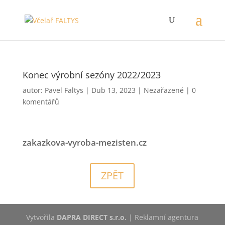
Konec výrobní sezóny 2022/2023
autor:
Pavel Faltys
|
Dub 13, 2023
|
Nezařazené
|
0
komentářů
zakazkova-vyroba-mezisten.cz
ZPĚT
Vytvořila
DAPRA DIRECT s.r.o.
| Reklamní agentura